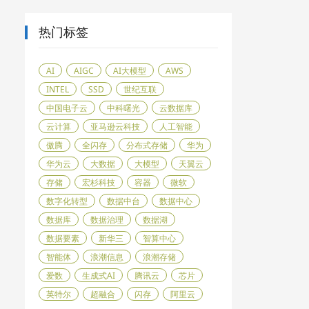
热门标签
AI
AIGC
AI大模型
AWS
INTEL
SSD
世纪互联
中国电子云
中科曙光
云数据库
云计算
亚马逊云科技
人工智能
傲腾
全闪存
分布式存储
华为
华为云
大数据
大模型
天翼云
存储
宏杉科技
容器
微软
数字化转型
数据中台
数据中心
数据库
数据治理
数据湖
数据要素
新华三
智算中心
智能体
浪潮信息
浪潮存储
爱数
生成式AI
腾讯云
芯片
英特尔
超融合
闪存
阿里云