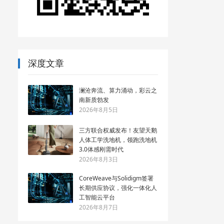
深度文章
澜沧奔流、算力涌动，彩云之
南新质勃发
2026年8月5日
三方联合权威发布！友望天鹅
人体工学洗地机，领跑洗地机
3.0体感刚需时代
2026年8月3日
CoreWeave与Solidigm签署
长期供应协议，强化一体化人
工智能云平台
2026年8月7日