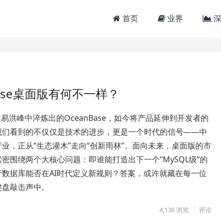
首页
业界
深
Base桌面版有何不一样？
”交易洪峰中淬炼出的OceanBase，如今将产品延伸到开发者的
我们看到的不仅仅是技术的进步，更是一个时代的信号——中
业，正从“生态灌木”走向“创新雨林”。面向未来，桌面版的市
密围绕两个大核心问题：即谁能打造出下一个“MySQL级”的
产数据库能否在AI时代定义新规则？答案，或许就藏在每一位
键盘敲击声中。
4,136
浏览
评论