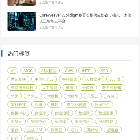
2026年8月3日
CoreWeave与Solidigm签署长期供应协议，强化一体化
人工智能云平台
2026年8月7日
热门标签
AI
AIGC
AI大模型
AWS
INTEL
SSD
世纪互联
中国电子云
中科曙光
云数据库
云计算
亚马逊云科技
人工智能
傲腾
全闪存
分布式存储
华为
华为云
大数据
大模型
天翼云
存储
宏杉科技
容器
微软
数字化转型
数据中台
数据中心
数据库
数据治理
数据湖
数据要素
新华三
智算中心
智能体
浪潮信息
浪潮存储
爱数
生成式AI
腾讯云
芯片
英特尔
超融合
闪存
阿里云