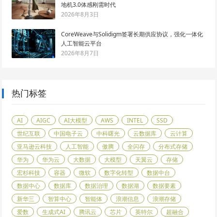
地机3.0体感刚需时代
2026年8月3日
CoreWeave与Solidigm签署长期供应协议，强化一体化
人工智能云平台
2026年8月7日
热门标签
AI
AIGC
AI大模型
AWS
INTEL
SSD
世纪互联
中国电子云
中科曙光
云数据库
云计算
亚马逊云科技
人工智能
傲腾
全闪存
分布式存储
华为
华为云
大数据
大模型
天翼云
存储
宏杉科技
容器
微软
数字化转型
数据中台
数据中心
数据库
数据治理
数据湖
数据要素
新华三
智算中心
智能体
浪潮信息
浪潮存储
爱数
生成式AI
腾讯云
芯片
英特尔
超融合