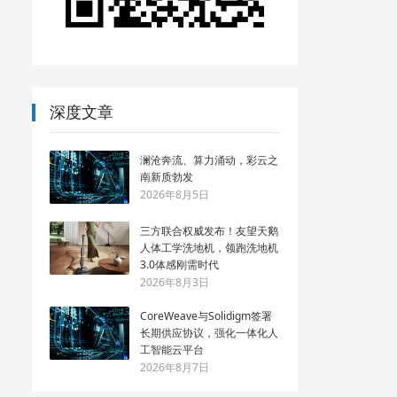
深度文章
澜沧奔流、算力涌动，彩云之
南新质勃发
2026年8月5日
三方联合权威发布！友望天鹅
人体工学洗地机，领跑洗地机
3.0体感刚需时代
2026年8月3日
CoreWeave与Solidigm签署
长期供应协议，强化一体化人
工智能云平台
2026年8月7日