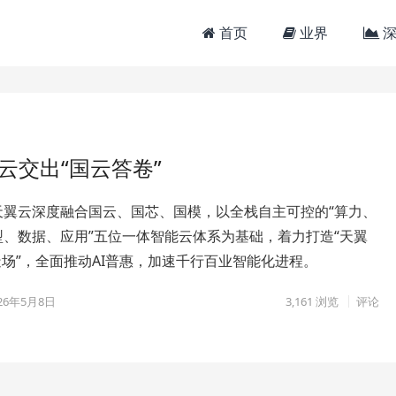
首页
业界
深
云交出“国云答卷”
天翼云深度融合国云、国芯、国模，以全栈自主可控的“算力、
型、数据、应用”五位一体智能云体系为基础，着力打造“天翼
智造场”，全面推动AI普惠，加速千行百业智能化进程。
26年5月8日
3,161
浏览
评论