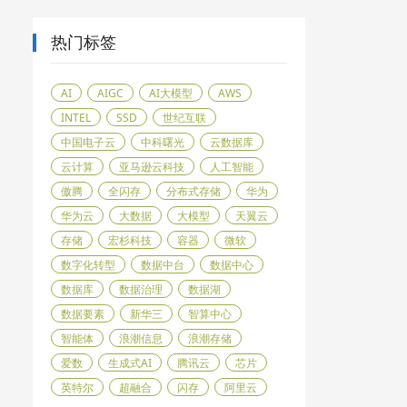
热门标签
AI
AIGC
AI大模型
AWS
INTEL
SSD
世纪互联
中国电子云
中科曙光
云数据库
云计算
亚马逊云科技
人工智能
傲腾
全闪存
分布式存储
华为
华为云
大数据
大模型
天翼云
存储
宏杉科技
容器
微软
数字化转型
数据中台
数据中心
数据库
数据治理
数据湖
数据要素
新华三
智算中心
智能体
浪潮信息
浪潮存储
爱数
生成式AI
腾讯云
芯片
英特尔
超融合
闪存
阿里云