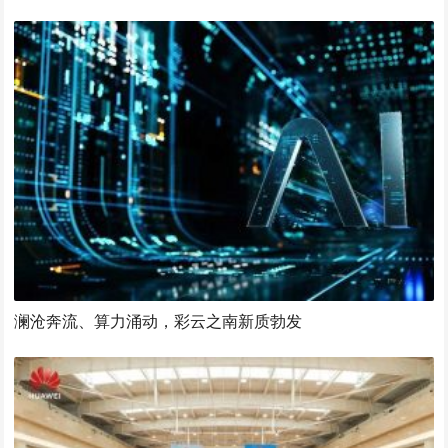
澜沧奔流、算力涌动，彩云之南新质勃发