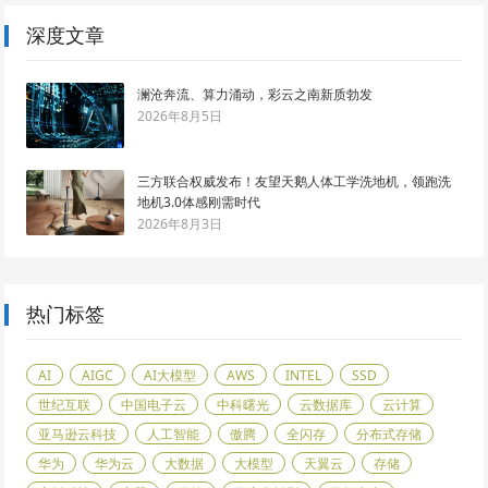
深度文章
澜沧奔流、算力涌动，彩云之南新质勃发
2026年8月5日
三方联合权威发布！友望天鹅人体工学洗地机，领跑洗
地机3.0体感刚需时代
2026年8月3日
热门标签
AI
AIGC
AI大模型
AWS
INTEL
SSD
世纪互联
中国电子云
中科曙光
云数据库
云计算
亚马逊云科技
人工智能
傲腾
全闪存
分布式存储
华为
华为云
大数据
大模型
天翼云
存储