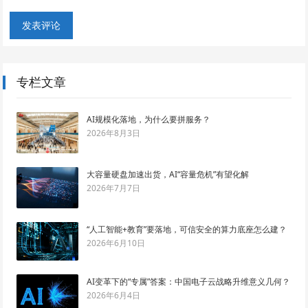
专栏文章
AI规模化落地，为什么要拼服务？
2026年8月3日
大容量硬盘加速出货，AI“容量危机”有望化解
2026年7月7日
“人工智能+教育”要落地，可信安全的算力底座怎么建？
2026年6月10日
AI变革下的“专属”答案：中国电子云战略升维意义几何？
2026年6月4日