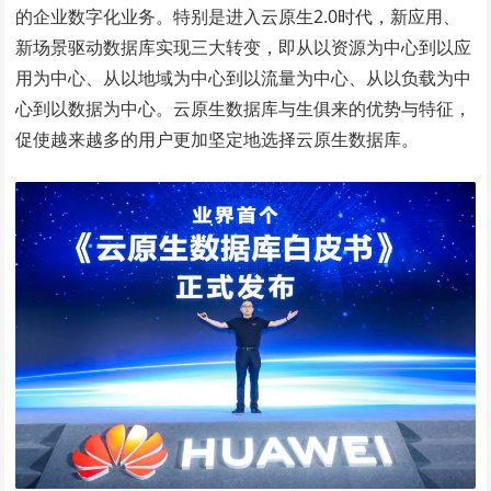
的企业数字化业务。特别是进入云原生2.0时代，新应用、
新场景驱动数据库实现三大转变，即从以资源为中心到以应
用为中心、从以地域为中心到以流量为中心、从以负载为中
心到以数据为中心。云原生数据库与生俱来的优势与特征，
促使越来越多的用户更加坚定地选择云原生数据库。