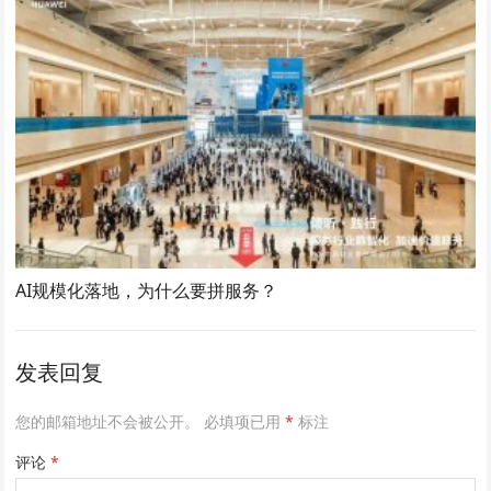
AI规模化落地，为什么要拼服务？
发表回复
您的邮箱地址不会被公开。
必填项已用
*
标注
评论
*