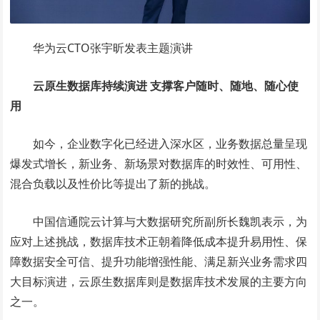
华为云CTO张宇昕发表主题演讲
云原生数据库持续演进 支撑客户随时、随地、随心使
用
如今，企业数字化已经进入深水区，业务数据总量呈现
爆发式增长，新业务、新场景对数据库的时效性、可用性、
混合负载以及性价比等提出了新的挑战。
中国信通院云计算与大数据研究所副所长魏凯表示，为
应对上述挑战，数据库技术正朝着降低成本提升易用性、保
障数据安全可信、提升功能增强性能、满足新兴业务需求四
大目标演进，云原生数据库则是数据库技术发展的主要方向
之一。