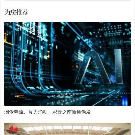
为您推荐
澜沧奔流、算力涌动，彩云之南新质勃发