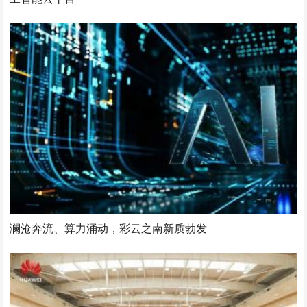
澜沧奔流、算力涌动，彩云之南新质勃发