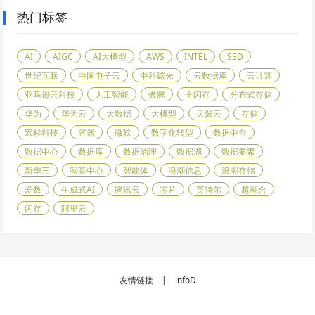
热门标签
AI
AIGC
AI大模型
AWS
INTEL
SSD
世纪互联
中国电子云
中科曙光
云数据库
云计算
亚马逊云科技
人工智能
傲腾
全闪存
分布式存储
华为
华为云
大数据
大模型
天翼云
存储
宏杉科技
容器
微软
数字化转型
数据中台
数据中心
数据库
数据治理
数据湖
数据要素
新华三
智算中心
智能体
浪潮信息
浪潮存储
爱数
生成式AI
腾讯云
芯片
英特尔
超融合
闪存
阿里云
友情链接 |
infoD