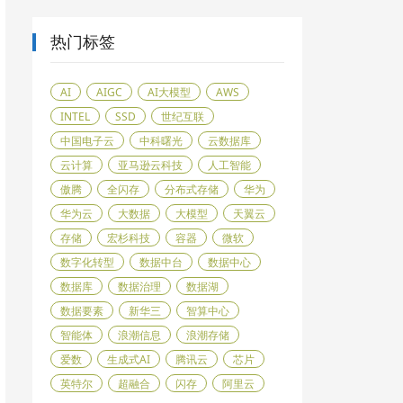
热门标签
AI
AIGC
AI大模型
AWS
INTEL
SSD
世纪互联
中国电子云
中科曙光
云数据库
云计算
亚马逊云科技
人工智能
傲腾
全闪存
分布式存储
华为
华为云
大数据
大模型
天翼云
存储
宏杉科技
容器
微软
数字化转型
数据中台
数据中心
数据库
数据治理
数据湖
数据要素
新华三
智算中心
智能体
浪潮信息
浪潮存储
爱数
生成式AI
腾讯云
芯片
英特尔
超融合
闪存
阿里云