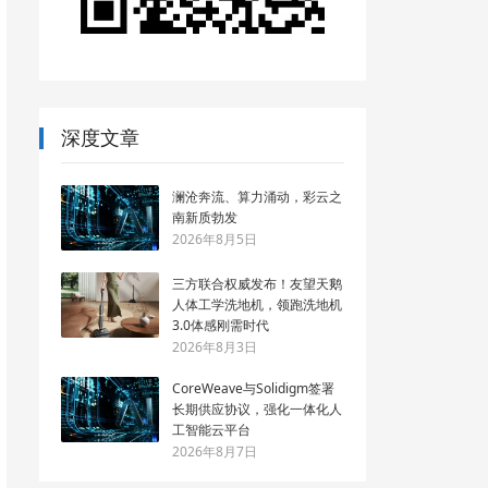
深度文章
澜沧奔流、算力涌动，彩云之
南新质勃发
2026年8月5日
三方联合权威发布！友望天鹅
人体工学洗地机，领跑洗地机
3.0体感刚需时代
2026年8月3日
CoreWeave与Solidigm签署
长期供应协议，强化一体化人
工智能云平台
2026年8月7日