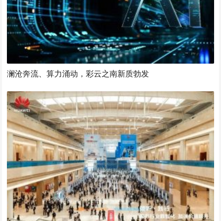
澜沧奔流、算力涌动，彩云之南新质勃发