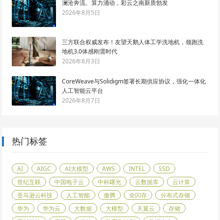
澜沧奔流、算力涌动，彩云之南新质勃发
2026年8月5日
三方联合权威发布！友望天鹅人体工学洗地机，领跑洗
地机3.0体感刚需时代
2026年8月3日
CoreWeave与Solidigm签署长期供应协议，强化一体化
人工智能云平台
2026年8月7日
热门标签
AI
AIGC
AI大模型
AWS
INTEL
SSD
世纪互联
中国电子云
中科曙光
云数据库
云计算
亚马逊云科技
人工智能
傲腾
全闪存
分布式存储
华为
华为云
大数据
大模型
天翼云
存储