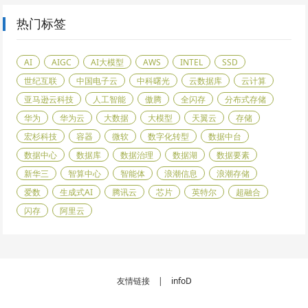
热门标签
AI
AIGC
AI大模型
AWS
INTEL
SSD
世纪互联
中国电子云
中科曙光
云数据库
云计算
亚马逊云科技
人工智能
傲腾
全闪存
分布式存储
华为
华为云
大数据
大模型
天翼云
存储
宏杉科技
容器
微软
数字化转型
数据中台
数据中心
数据库
数据治理
数据湖
数据要素
新华三
智算中心
智能体
浪潮信息
浪潮存储
爱数
生成式AI
腾讯云
芯片
英特尔
超融合
闪存
阿里云
友情链接 |
infoD