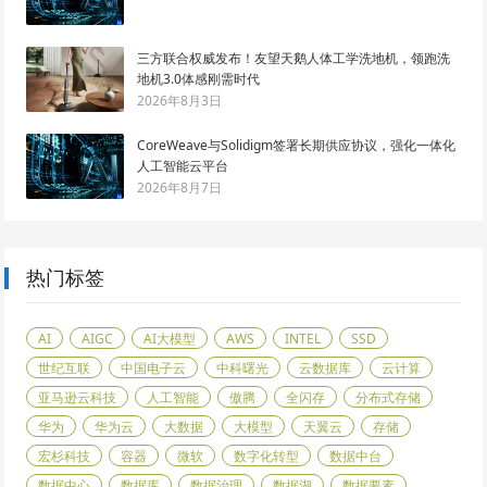
三方联合权威发布！友望天鹅人体工学洗地机，领跑洗
地机3.0体感刚需时代
2026年8月3日
CoreWeave与Solidigm签署长期供应协议，强化一体化
人工智能云平台
2026年8月7日
热门标签
AI
AIGC
AI大模型
AWS
INTEL
SSD
世纪互联
中国电子云
中科曙光
云数据库
云计算
亚马逊云科技
人工智能
傲腾
全闪存
分布式存储
华为
华为云
大数据
大模型
天翼云
存储
宏杉科技
容器
微软
数字化转型
数据中台
数据中心
数据库
数据治理
数据湖
数据要素