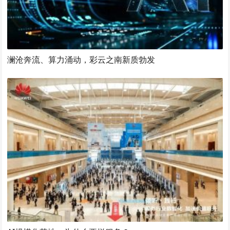
澜沧奔流、算力涌动，彩云之南新质勃发