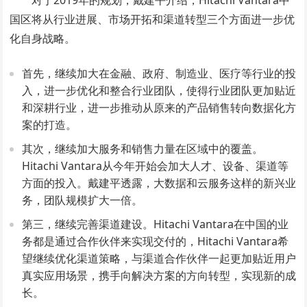
国区将从行业进展、市场开拓和渠道转型三个方面进一步优
化自身战略。
首先，继续加大在金融、政府、制造业、医疗等行业的投
入，进一步优化和整合行业团队，使得行业团队更加贴近
和深耕行业，进一步推动从原来的产品销售转向数据化方
案的打造。
其次，继续加大服务和销售力量在区域中的覆盖。
Hitachi Vantara从今年开始会加大人才、设备、渠道等
方面的投入。戴建平透露，大数据和云服务这样的新兴业
务，团队规模扩大一倍。
第三，继续完善渠道建设。Hitachi Vantara在中国的业
务都是通过合作伙伴来实现交付的，Hitachi Vantara希
望继续优化渠道策略，与渠道合作伙伴一起更加贴近用户
真实应用场景，携手向解决方案的方向转型，实现新的成
长。