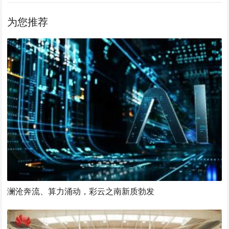
为您推荐
澜沧奔流、算力涌动，彩云之南新质勃发