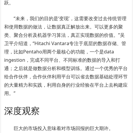
跃。
“未来，我们的目的是‘变现’，这需要改变过去传统管理
和使用数据的做法，让数据真正解放出来。可以更多的聚
类、聚合分析及机器学习算法，真正实现数据的价值。”吴
卫平介绍道，“Hitachi Vantara专注于底层的数据存储、管
理，比如Pentaho用两个最核心的功能，一个是data
ingestion，完成不同平台、不同标准的数据的导入和打
通；之后就是做数据分析和模型训练。通过一个优秀的平台
给合作伙伴，合作伙伴利用平台可以省去数据基础处理环节
的大量精力和实践，利用自身的行业经验在平台上去构建应
用。”
深度观察
巨大的市场投入意味着对市场回报的巨大期许。