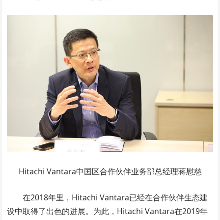
Hitachi Vantara中国区合作伙伴业务部总经理蒋慰慈
在2018年里，Hitachi Vantara已经在合作伙伴生态建
设中取得了出色的进展。为此，Hitachi Vantara在2019年