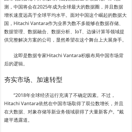
测，中国将会在2025年成为全球最大的数据圈，并且数据
增长速度远高于全球平均水平。面对中国这个崛起的数据大
国，Hitachi Vantara作为业界为数不多能够在数据存储、
数据管理、数据融合、数据分析、IoT、边缘计算等领域提
供完整解决方案的公司，显然希望在这个舞台上大展身手。
这即是数据专家Hitachi Vantara积极布局中国市场背
后的逻辑。
夯实市场、加速转型
“2018年全球经济运行充满了不确定因素。不过，
Hitachi Vantara依然在中国市场取得了双位数增长，并且
在大数据、对象存储等新业务领域获得了大量新客户。”戴
建平透露道。