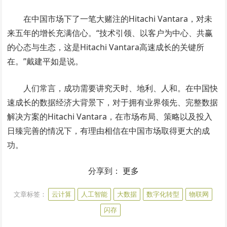
在中国市场下了一笔大赌注的Hitachi Vantara，对未
来五年的增长充满信心。“技术引领、以客户为中心、共赢
的心态与生态，这是Hitachi Vantara高速成长的关键所
在。”戴建平如是说。
人们常言，成功需要讲究天时、地利、人和。在中国快
速成长的数据经济大背景下，对于拥有业界领先、完整数据
解决方案的Hitachi Vantara，在市场布局、策略以及投入
日臻完善的情况下，有理由相信在中国市场取得更大的成
功。
分享到：
更多
文章标签：
云计算
人工智能
大数据
数字化转型
物联网
闪存