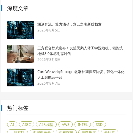
深度文章
澜沧奔流、算力涌动，彩云之南新质勃发
2026年8月5日
三方联合权威发布！友望天鹅人体工学洗地机，领跑洗
地机3.0体感刚需时代
2026年8月3日
CoreWeave与Solidigm签署长期供应协议，强化一体化
人工智能云平台
2026年8月7日
热门标签
AI
AIGC
AI大模型
AWS
INTEL
SSD
世纪互联
中国电子云
中科曙光
云数据库
云计算