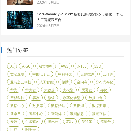
2026年8月3日
CoreWeave与Solidigm签署长期供应协议，强化一体化
人工智能云平台
2026年8月7日
热门标签
AI
AIGC
AI大模型
AWS
INTEL
SSD
世纪互联
中国电子云
中科曙光
云数据库
云计算
亚马逊云科技
人工智能
傲腾
全闪存
分布式存储
华为
华为云
大数据
大模型
天翼云
存储
宏杉科技
容器
微软
数字化转型
数据中台
数据中心
数据库
数据治理
数据湖
数据要素
新华三
智算中心
智能体
浪潮信息
浪潮存储
爱数
生成式AI
腾讯云
芯片
英特尔
超融合
闪存
阿里云