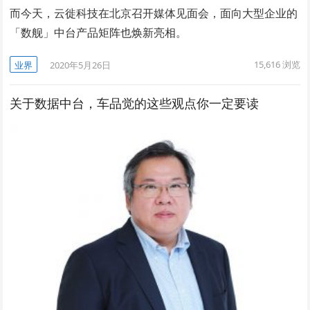
而今天，云徙科技在北京召开媒体见面会，面向大型企业的
「数舰」中台产品矩阵也焕新亮相。
15,616
浏览
业界
2020年5月26日
关于数据中台，车品觉的这些观点你一定要读