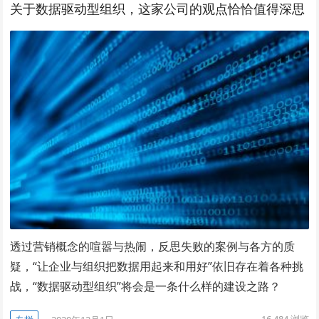
关于数据驱动型组织，这家公司的观点恰恰值得深思
透过营销概念的喧嚣与热闹，反思失败的案例与各方的质
疑，“让企业与组织把数据用起来和用好”依旧存在着各种挑
战，“数据驱动型组织”将会是一条什么样的建设之路？