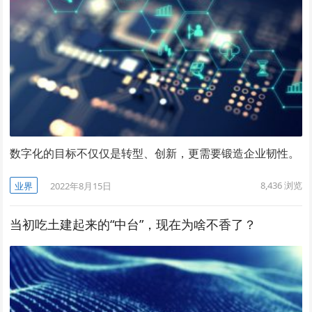
数字化的目标不仅仅是转型、创新，更需要锻造企业韧性。
8,436
浏览
业界
2022年8月15日
当初吃土建起来的“中台”，现在为啥不香了？