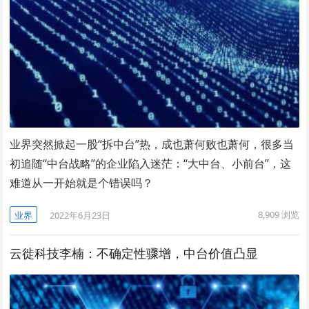
业界突然掀起一股“拆中台”热，成也萧何败也萧何，很多当
初追随“中台战略”的企业陷入迷茫：“大中台、小前台”，这
难道从一开始就是个错误吗？
8,909
浏览
业界
2022年6月23日
云徙科技李楠：不确定性骤增，中台价值凸显