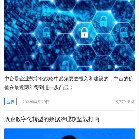
中台是企业数字化战略中必须要去投入和建设的，中台的价
值在最近两年得到进一步凸显；
9,779
浏览
业界
2022年4月29日
政企数字化转型的数据治理攻坚战打响