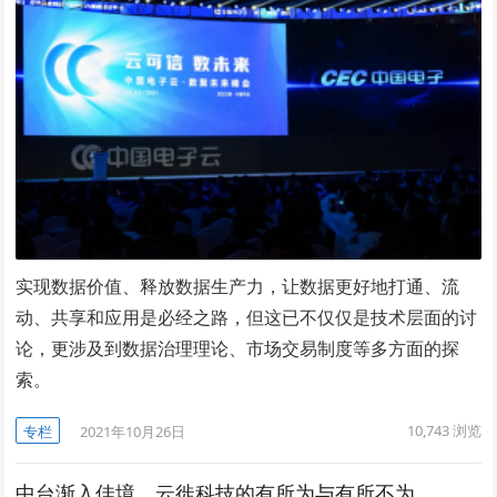
实现数据价值、释放数据生产力，让数据更好地打通、流
动、共享和应用是必经之路，但这已不仅仅是技术层面的讨
论，更涉及到数据治理理论、市场交易制度等多方面的探
索。
10,743
浏览
专栏
2021年10月26日
中台渐入佳境，云徙科技的有所为与有所不为