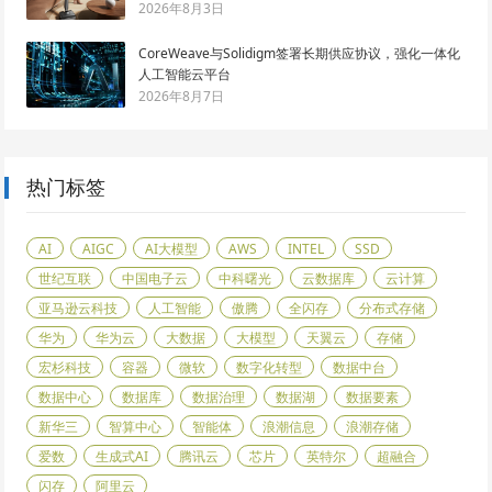
2026年8月3日
CoreWeave与Solidigm签署长期供应协议，强化一体化
人工智能云平台
2026年8月7日
热门标签
AI
AIGC
AI大模型
AWS
INTEL
SSD
世纪互联
中国电子云
中科曙光
云数据库
云计算
亚马逊云科技
人工智能
傲腾
全闪存
分布式存储
华为
华为云
大数据
大模型
天翼云
存储
宏杉科技
容器
微软
数字化转型
数据中台
数据中心
数据库
数据治理
数据湖
数据要素
新华三
智算中心
智能体
浪潮信息
浪潮存储
爱数
生成式AI
腾讯云
芯片
英特尔
超融合
闪存
阿里云