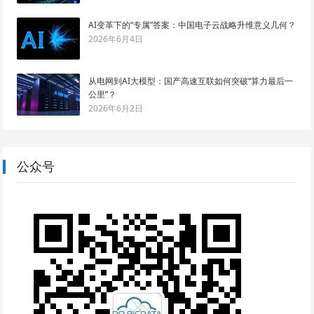
AI变革下的“专属”答案：中国电子云战略升维意义几何？
2026年6月4日
从电网到AI大模型：国产高速互联如何突破“算力最后一
公里”？
2026年6月2日
公众号