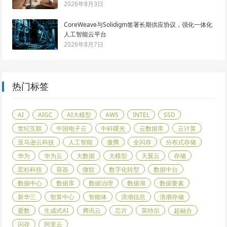
2026年8月3日
CoreWeave与Solidigm签署长期供应协议，强化一体化
人工智能云平台
2026年8月7日
热门标签
AI
AIGC
AI大模型
AWS
INTEL
SSD
世纪互联
中国电子云
中科曙光
云数据库
云计算
亚马逊云科技
人工智能
傲腾
全闪存
分布式存储
华为
华为云
大数据
大模型
天翼云
存储
宏杉科技
容器
微软
数字化转型
数据中台
数据中心
数据库
数据治理
数据湖
数据要素
新华三
智算中心
智能体
浪潮信息
浪潮存储
爱数
生成式AI
腾讯云
芯片
英特尔
超融合
闪存
阿里云