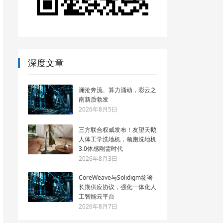
深度文章
澜沧奔流、算力涌动，彩云之
南新质勃发
2026年8月5日
三方联合权威发布！友望天鹅
人体工学洗地机，领跑洗地机
3.0体感刚需时代
2026年8月3日
CoreWeave与Solidigm签署
长期供应协议，强化一体化人
工智能云平台
2026年8月7日