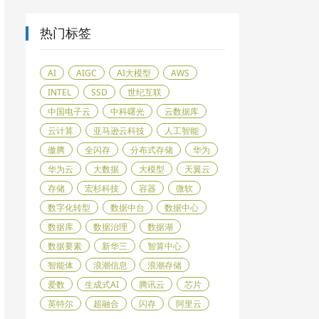
热门标签
AI
AIGC
AI大模型
AWS
INTEL
SSD
世纪互联
中国电子云
中科曙光
云数据库
云计算
亚马逊云科技
人工智能
傲腾
全闪存
分布式存储
华为
华为云
大数据
大模型
天翼云
存储
宏杉科技
容器
微软
数字化转型
数据中台
数据中心
数据库
数据治理
数据湖
数据要素
新华三
智算中心
智能体
浪潮信息
浪潮存储
爱数
生成式AI
腾讯云
芯片
英特尔
超融合
闪存
阿里云