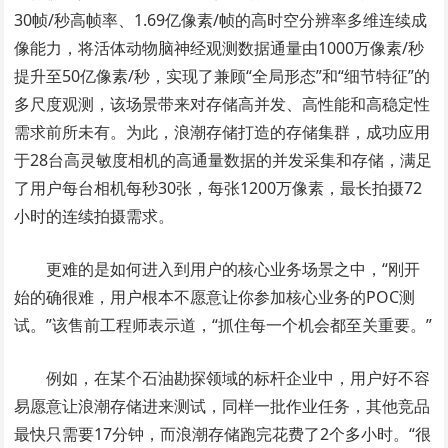
30帧/秒高帧率、1.69亿像素/帧的高时空分辨率多维连续成
像能力，将活体动物脑神经观测数据通量由1000万像素/秒
提升至50亿像素/秒，实现了兼顾“全局形态”和“细节特征”的
多尺度观测，该场景带来对存储高并发、高性能和高稳定性
需求前所未有。为此，浪潮存储打造的存储集群，成功应用
于28台高灵敏度相机的高通量数据的并发采集和存储，满足
了用户每台相机每秒30张，每张1200万像素，最长拍摄72
小时的连续拍摄需求。
更难的是如何进入到用户的核心业务场景之中，“刚开
始的确很难，用户根本不愿意让你参加核心业务的POC测
试。”该售前工程师表示道，“抓住每一个机会都至关重要。”
例如，在某个石油勘探领域的标杆企业中，用户好不容
易愿意让浪潮存储进来测试，同样一批作业任务，其他竞品
最快只需要17分钟，而浪潮存储跑完花费了2个多小时。“很