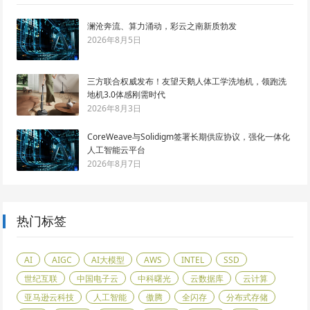
澜沧奔流、算力涌动，彩云之南新质勃发
2026年8月5日
三方联合权威发布！友望天鹅人体工学洗地机，领跑洗
地机3.0体感刚需时代
2026年8月3日
CoreWeave与Solidigm签署长期供应协议，强化一体化
人工智能云平台
2026年8月7日
热门标签
AI
AIGC
AI大模型
AWS
INTEL
SSD
世纪互联
中国电子云
中科曙光
云数据库
云计算
亚马逊云科技
人工智能
傲腾
全闪存
分布式存储