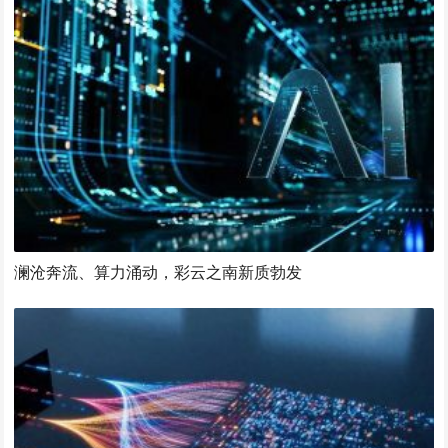
澜沧奔流、算力涌动，彩云之南新质勃发