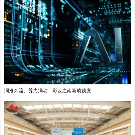
澜沧奔流、算力涌动，彩云之南新质勃发