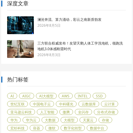
深度文章
澜沧奔流、算力涌动，彩云之南新质勃发
2026年8月5日
三方联合权威发布！友望天鹅人体工学洗地机，领跑洗
地机3.0体感刚需时代
2026年8月3日
热门标签
AI
AIGC
AI大模型
AWS
INTEL
SSD
世纪互联
中国电子云
中科曙光
云数据库
云计算
亚马逊云科技
人工智能
傲腾
全闪存
分布式存储
华为
华为云
大数据
大模型
天翼云
存储
宏杉科技
容器
微软
数字化转型
数据中台