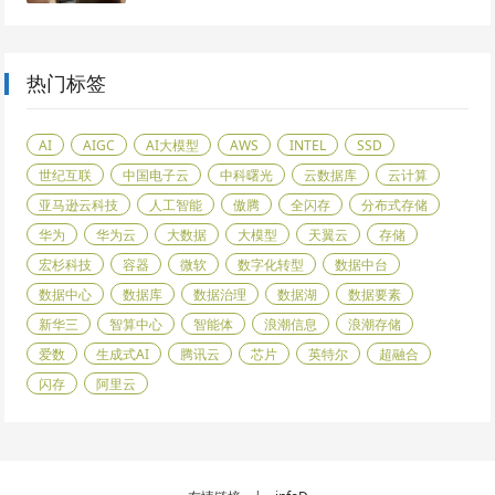
热门标签
AI
AIGC
AI大模型
AWS
INTEL
SSD
世纪互联
中国电子云
中科曙光
云数据库
云计算
亚马逊云科技
人工智能
傲腾
全闪存
分布式存储
华为
华为云
大数据
大模型
天翼云
存储
宏杉科技
容器
微软
数字化转型
数据中台
数据中心
数据库
数据治理
数据湖
数据要素
新华三
智算中心
智能体
浪潮信息
浪潮存储
爱数
生成式AI
腾讯云
芯片
英特尔
超融合
闪存
阿里云