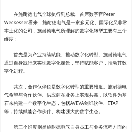
在施耐德电气全球执行副总裁、首席数字官Peter
Weckesser看来，施耐德电气是一家多元化、国际化又非常
本土化的公司，施耐德电气所理解的数字化转型主要有三个
维度：
首先是为产业持续赋能、推动数字化转型。施耐德电气
通过自身践行来实现数字化愿景，坚持赋能客户，推动其数
字化进程。
其次，合作伙伴也是数字化转型的重要维度。施耐德电
气希望与合作伙伴、供应商在业务上实现共赢，以软件为基
石来构建一个数字化生态，包括AVEVA剑维软件、ETAP
等，持续赋能合作伙伴、构建强大的数字生态。
第三个维度则是施耐德电气自身员工与业务流程方面的