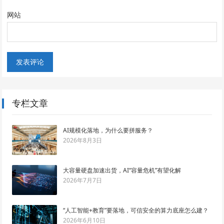
网站
专栏文章
AI规模化落地，为什么要拼服务？
2026年8月3日
大容量硬盘加速出货，AI“容量危机”有望化解
2026年7月7日
“人工智能+教育”要落地，可信安全的算力底座怎么建？
2026年6月10日