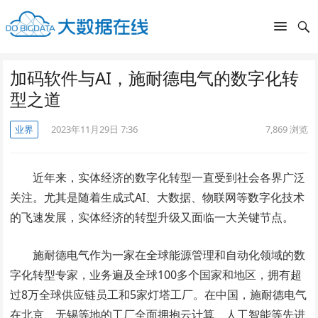
加码软件与AI，施耐德电气的数字化转
型之道
业界
2023年11月29日 7:36
7,869
浏览
近年来，实体经济的数字化转型一直受到社会各界广泛
关注。尤其是随着生成式AI、大数据、物联网等数字化技术
的飞速发展，实体经济的转型升级又面临一大关键节点。
施耐德电气作为一家在全球能源管理和自动化领域的数
字化转型专家，业务遍及全球100多个国家和地区，拥有超
过8万全球供应链员工和5家灯塔工厂。在中国，施耐德电气
在北京、无锡等地的工厂全面拥抱云计算、人工智能等先进