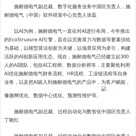
施耐德电气副总裁、数字化服务业务中国区负责人，施
耐德电气（中国）软件研发中心负责人张磊
以AI为例，施耐德电气一直在对AI进行布局，今年推出
的EcoStruxure AI引擎，旨在以完善算力与数据等要素供给
为基础，以模型算法创新为关键，以场景应用为牵引，构建
活跃的AI创新应用生态。现在，施耐德电气已经建立起300
人的AI团队，包括AI工程师、数据分析师等，主要聚焦利用
AI优化施耐德电气财务流程、HR流程、工业链流程等自身
业务，以及把AI嵌入到施耐德电气的产品中，为客户赋能，
像微网优化、数据中心优化、预测性维护等。
施耐德电气副总裁、过程自动化与数智化中国区负责人
丁晓红