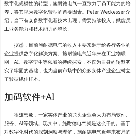
数字化规模性的转型，施耐德电气一直致力于员工能力的培
养，将其视为数字化转型的首要因素。Peter Weckesser介
绍，当下有众多数字化新技术出现，需要持续投入，赋能员
工业务能力和技术能力的增长。
据悉，目前施耐德电气的收入主要来源于给各行各业的
企业提供数字化解决方案。施耐德电气近年来在工业物联
网、AI、数字孪生等领域的持续探索，不仅为自身的转型夯
实了牢固的基础，也为当前市场中的众多实体产业企业树立
了转型绝佳样本。
加码软件+AI
很难想象，一家实体产业的龙头企业会大力布局软件、
服务、AI等领域。现实中，施耐德电气就是这么干的。基于
对数字化时代的深刻洞察与理解，施耐德电气近年来布局的