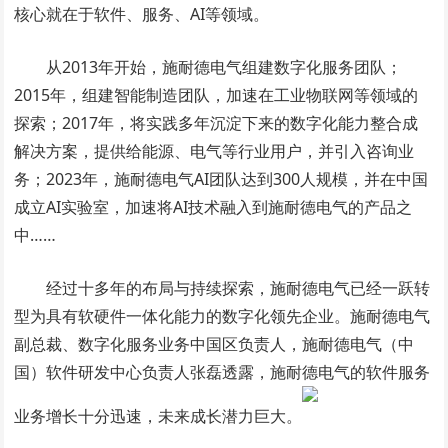
核心就在于软件、服务、AI等领域。
从2013年开始，施耐德电气组建数字化服务团队；
2015年，组建智能制造团队，加速在工业物联网等领域的
探索；2017年，将实践多年沉淀下来的数字化能力整合成
解决方案，提供给能源、电气等行业用户，并引入咨询业
务；2023年，施耐德电气AI团队达到300人规模，并在中国
成立AI实验室，加速将AI技术融入到施耐德电气的产品之
中……
经过十多年的布局与持续探索，施耐德电气已经一跃转
型为具有软硬件一体化能力的数字化领先企业。施耐德电气
副总裁、数字化服务业务中国区负责人，施耐德电气（中
国）软件研发中心负责人张磊透露，施耐德电气的软件服务
业务增长十分迅速，未来成长潜力巨大。