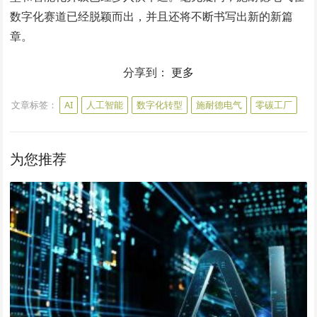
数字化赛道已经脱颖而出，并且还将不断书写出新的新篇
章。
分享到：
更多
文章标签：
AI
人工智能
数字化转型
施耐德电气
零碳工厂
为您推荐