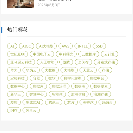
2026年8月3日
热门标签
AI
AIGC
AI大模型
AWS
INTEL
SSD
世纪互联
中国电子云
中科曙光
云数据库
云计算
亚马逊云科技
人工智能
傲腾
全闪存
分布式存储
华为
华为云
大数据
大模型
天翼云
存储
宏杉科技
容器
微软
数字化转型
数据中台
数据中心
数据库
数据治理
数据湖
数据要素
新华三
智算中心
智能体
浪潮信息
浪潮存储
爱数
生成式AI
腾讯云
芯片
英特尔
超融合
闪存
阿里云