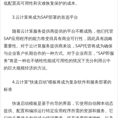
低配置高可用性和灾难恢复保护的成本。
3.云计算将成为SAP部署的首选平台
随着云计算服务提供商提供的平台不断成熟，他们托管
SAP应用程序的能力将变得具有商业可行性，因此具有战略
重要性。对于云计算服务提供商来说，SAP托管将成为确保
与企业客户长期合作的一种方式。对于企业而言，“SAP即服
务”将是一种在不牺牲性能或可用性的情况下充分利用云中
的巨大规模经济的方法。
4.云计算“快速启动”模板将成为复杂软件和服务部署的
标准
快速启动模板是基于向导的界面，它使用自动脚本动态
提供、配置和编排运行特定应用程序所需的资源和服务。它