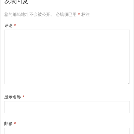
发表回复
您的邮箱地址不会被公开。
必填项已用
*
标注
评论
*
显示名称
*
邮箱
*