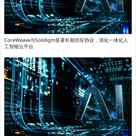
CoreWeave与Solidigm签署长期供应协议，强化一体化人
工智能云平台