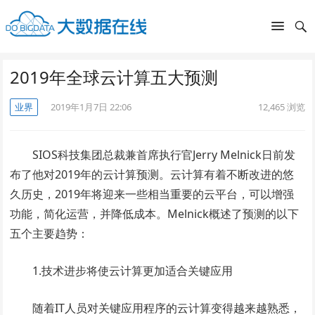
2019年全球云计算五大预测
业界
2019年1月7日 22:06
12,465
浏览
SIOS科技集团总裁兼首席执行官Jerry Melnick日前发
布了他对2019年的云计算预测。云计算有着不断改进的悠
久历史，2019年将迎来一些相当重要的云平台，可以增强
功能，简化运营，并降低成本。Melnick概述了预测的以下
五个主要趋势：
1.技术进步将使云计算更加适合关键应用
随着IT人员对关键应用程序的云计算变得越来越熟悉，