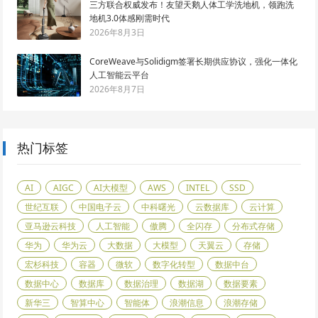
三方联合权威发布！友望天鹅人体工学洗地机，领跑洗
地机3.0体感刚需时代
2026年8月3日
CoreWeave与Solidigm签署长期供应协议，强化一体化
人工智能云平台
2026年8月7日
热门标签
AI
AIGC
AI大模型
AWS
INTEL
SSD
世纪互联
中国电子云
中科曙光
云数据库
云计算
亚马逊云科技
人工智能
傲腾
全闪存
分布式存储
华为
华为云
大数据
大模型
天翼云
存储
宏杉科技
容器
微软
数字化转型
数据中台
数据中心
数据库
数据治理
数据湖
数据要素
新华三
智算中心
智能体
浪潮信息
浪潮存储