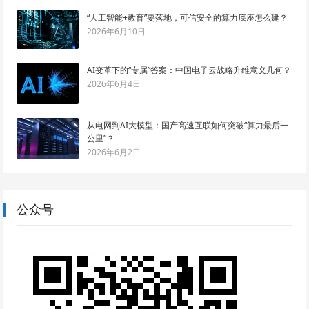
“人工智能+教育”要落地，可信安全的算力底座怎么建？
2026年6月10日
AI变革下的“专属”答案：中国电子云战略升维意义几何？
2026年6月4日
从电网到AI大模型：国产高速互联如何突破“算力最后一
公里”？
2026年6月2日
公众号