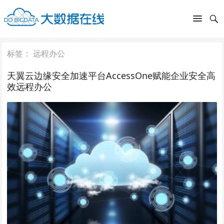
标签：
远程办公
天翼云边缘安全加速平台AccessOne赋能企业安全高
效远程办公